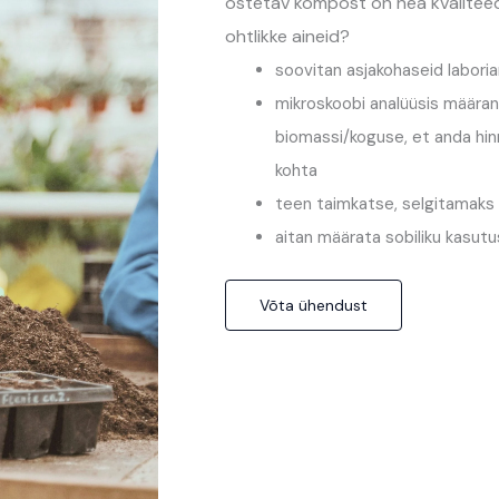
ostetav kompost on hea kvaliteed
ohtlikke aineid?
soovitan asjakohaseid labori
mikroskoobi analüüsis määra
biomassi/koguse, et anda hi
kohta
teen taimkatse, selgitamaks 
aitan määrata sobiliku kasut
Võta ühendust