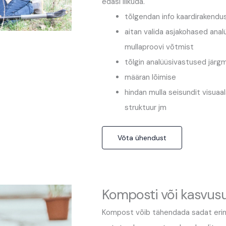
edasi liikuda.
tõlgendan info kaardirakendu
aitan valida asjakohased anal
mullaproovi võtmist
tõlgin analüüsivastused jär
määran lõimise
hindan mulla seisundit visuaal
struktuur jm
Võta ühendust
Komposti või kasvusu
Kompost võib tähendada sadat erine