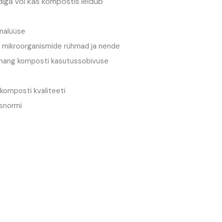
iga või kas
kompostis leidub
analüüse
n mikroorganismide rühmad ja nende
nnang komposti kasutussobivuse
komposti kvaliteeti
usnormi