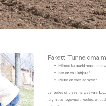
Pakett "Tunne oma m
Millised kultuurid maale sobi
Kas on vaja lubjata?
Milline on väetisetarve?
Lähtudes sinu eesmärgist valin ko
järgmiste tegevuste keelde, et saa