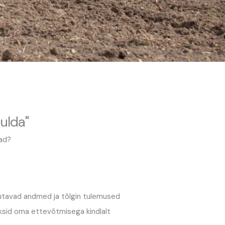
ulda"
vad?
gutavad andmed ja tõlgin tulemused
ksid oma ettevõtmisega kindlalt