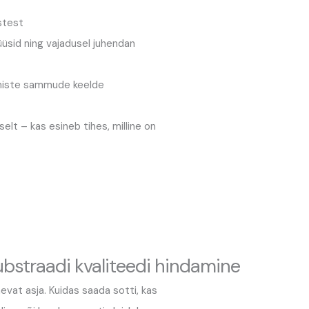
stest
üüsid ning vajadusel juhendan
gmiste sammude keelde
selt – kas esineb tihes, milline on
bstraadi kvaliteedi hindamine
vat asja. Kuidas saada sotti, kas